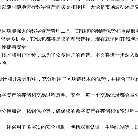
可以随时随地进行数字资产的买卖和转移。无论是市场波动还是
捷且功能强大的数字资产管理工具。TP钱包的独特优势和卓越
求更多机会，TP钱包都将是您的理想选择。现在就访问TP钱包
的便捷与安全
的技术和用户体验，成为了众多用户的首选。本文将进一步深入
体验。
在设计和开发过程中，充分利用了区块链技术的优势，并结合了
数字资产的存储和交易过程透明、安全。每一个交易记录都会被
括公钥加密、私钥保护等，确保您的数字资产在存储和传输过程
护，还采用了多层次的安全机制，包括双重认证、生物识别等，