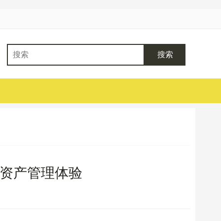
字资产管理体验