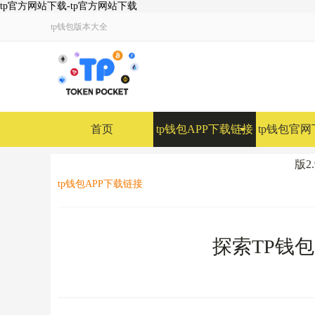
tp官方网站下载-tp官方网站下载
tp钱包版本大全
首页
tp钱包APP下载链接
tp钱包官
版2.
tp钱包APP下载链接
探索TP钱