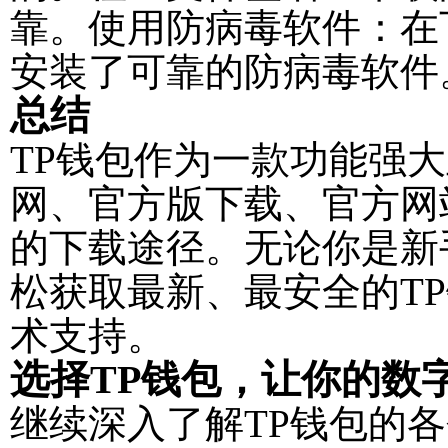
靠。使用防病毒软件：在
安装了可靠的防病毒软件
总结
TP钱包作为一款功能强
网、官方版下载、官方网
的下载途径。无论你是新
松获取最新、最安全的T
术支持。
选择TP钱包，让你的数
继续深入了解TP钱包的