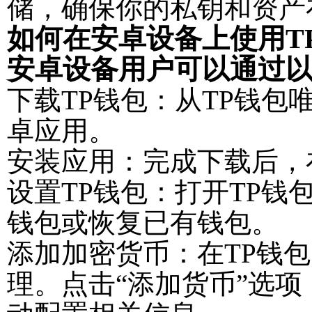
储，确保你的私钥和资产
如何在安卓设备上使用T
安卓设备用户可以通过以
下载TP钱包：从TP钱包
卓应用。
安装应用：完成下载后，
设置TP钱包：打开TP
钱包或恢复已有钱包。
添加加密货币：在TP钱
理。点击“添加货币”选