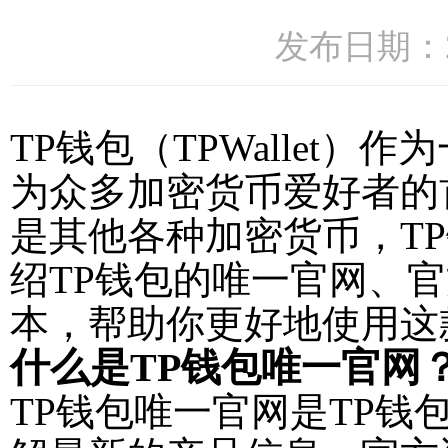
发布日期：20
TP钱包（TPWallet
为众多加密货币爱好者的
是其他各种加密货币，T
绍TP钱包的唯一官网、官
本，帮助你更好地使用这
什么是TP钱包唯一官网
TP钱包唯一官网是TP