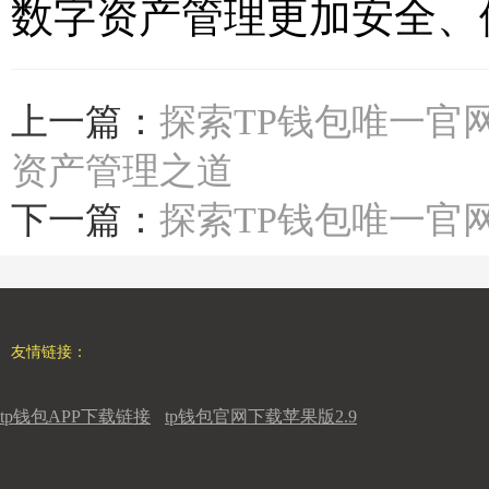
数字资产管理更加安全、
上一篇：
探索TP钱包唯一官
资产管理之道
下一篇：
探索TP钱包唯一官
友情链接：
tp钱包APP下载链接
tp钱包官网下载苹果版2.9