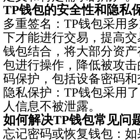
TP钱包的安全性和隐私
多重签名：TP钱包采用
下才能进行交易，提高交
钱包结合，将大部分资产
包进行操作，降低被攻击
码保护，包括设备密码和
隐私保护：TP钱包采用
人信息不被泄露。
如何解决TP钱包常见问
忘记密码或恢复钱包：如